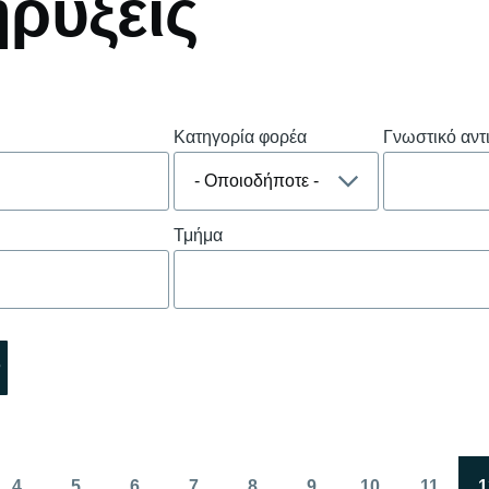
ρύξεις
Κατηγορία φορέα
Γνωστικό αντ
Τμήμα
4
5
6
7
8
9
10
11
1