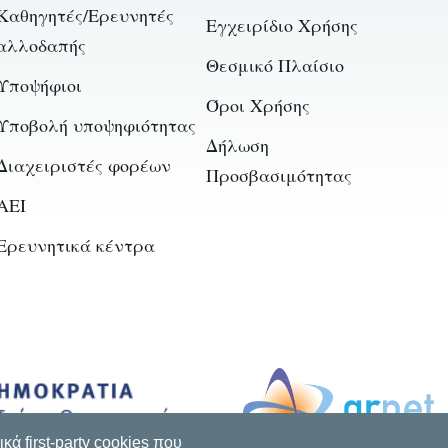
Καθηγητές/Ερευνητές
Εγχειρίδιο Χρήσης
αλλοδαπής
Θεσμικό Πλαίσιο
Υποψήφιοι
Όροι Χρήσης
Υποβολή υποψηφιότητας
Δήλωση
Διαχειριστές φορέων
Προσβασιμότητας
AEI
Ερευνητικά κέντρα
ά first-party cookies που