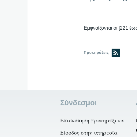
Σελιδοποίηση
First
Προηγούμε
page
σελίδα
Εμφναίζονται οι [221 έω
Προκηρύξεις
Σύνδεσμοι
Επισκόπηση προκηρύξεων
Είσοδος στην υπηρεσία