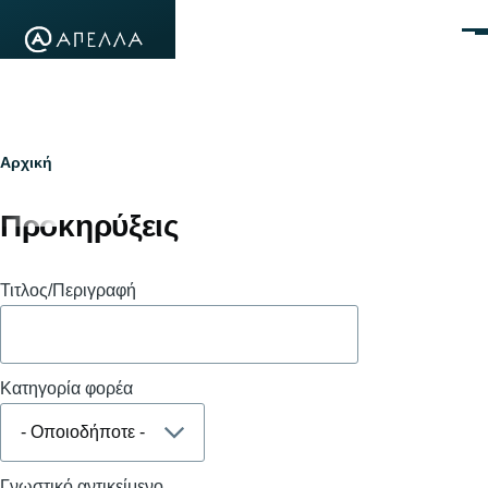
Παράκαμψη προς το κυρίως περιεχόμενο
Μεν
Breadcrumb
Αρχική
Προκηρύξεις
Τιτλος/Περιγραφή
Κατηγορία φορέα
Γνωστικό αντικείμενο