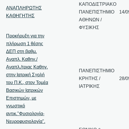
ΚΑΠΟΔΙΣΤΡΙΑΚΟ
ΑΝΑΠΛΗΡΩΤΗΣ
ΠΑΝΕΠΙΣΤΗΜΙΟ
14/0
ΚΑΘΗΓΗΤΗΣ
ΑΘΗΝΩΝ /
ΦΥΣΙΚΗΣ
Προκήρυξη για την
πλήρωση 1 θέσης
ΔΕΠ στη βαθμ.
Αναπλ. Καθηγ./
Αναπλ./τριας Καθηγ.
ΠΑΝΕΠΙΣΤΗΜΙΟ
στην Ιατρική Σχολή
ΚΡΗΤΗΣ /
28/0
του Π.Κ., στον Τομέα
ΙΑΤΡΙΚΗΣ
Βασικών Ιατρικών
Επιστημών, με
γνωστικό
αντικ."Φυσιολογία-
Νευροφυσιολογία".