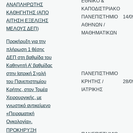
ΕΘΝΙΚΟ &
ΑΝΑΠΛΗΡΩΤΗΣ
ΚΑΠΟΔΙΣΤΡΙΑΚΟ
ΚΑΘΗΓΗΤΗΣ (ΑΠΟ
ΠΑΝΕΠΙΣΤΗΜΙΟ
14/0
ΑΙΤΗΣΗ ΕΞΕΛΙΞΗΣ
ΑΘΗΝΩΝ /
ΜΕΛΟΥΣ ΔΕΠ)
ΜΑΘΗΜΑΤΙΚΩΝ
Προκήρυξη για την
πλήρωση 1 θέσης
ΔΕΠ στη βαθμίδα του
Καθηγητή Α’ βαθμίδας
στην Ιατρική Σχολή
ΠΑΝΕΠΙΣΤΗΜΙΟ
του Πανεπιστημίου
ΚΡΗΤΗΣ /
28/0
Κρήτης, στον Τομέα
ΙΑΤΡΙΚΗΣ
Χειρουργικής, με
γνωστικό αντικείμενο
«Πειραματική
Ογκολογία».
ΠΡΟΚΗΡΥΞΗ