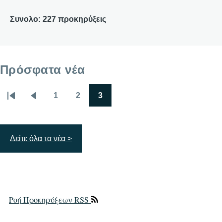
Συνολο: 227 προκηρύξεις
Πρόσφατα νέα
1
2
3
Σελιδοποίηση
First
Προηγούμενη
Σελίδα
Σελίδα
Σελίδα
page
σελίδα
Δείτε όλα τα νέα >
Ροή Προκηρύξεων RSS