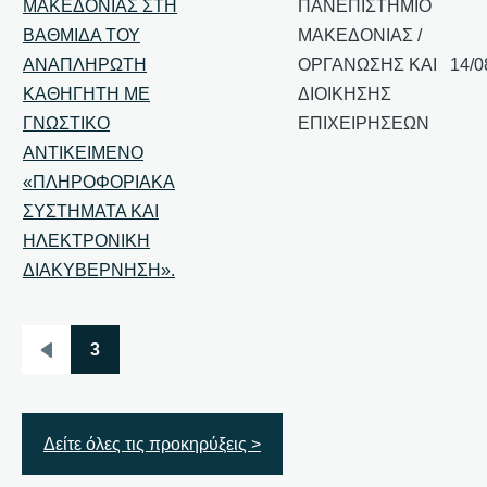
ΜΑΚΕΔΟΝΙΑΣ ΣΤΗ
ΠΑΝΕΠΙΣΤΗΜΙΟ
ΒΑΘΜΙΔΑ ΤΟΥ
ΜΑΚΕΔΟΝΙΑΣ /
ΑΝΑΠΛΗΡΩΤΗ
ΟΡΓΑΝΩΣΗΣ ΚΑΙ
14/0
ΚΑΘΗΓΗΤΗ ΜΕ
ΔΙΟΙΚΗΣΗΣ
ΓΝΩΣΤΙΚΟ
ΕΠΙΧΕΙΡΗΣΕΩΝ
ΑΝΤΙΚΕΙΜΕΝΟ
«ΠΛΗΡΟΦΟΡΙΑΚΑ
ΣΥΣΤΗΜΑΤΑ ΚΑΙ
ΗΛΕΚΤΡΟΝΙΚΗ
ΔΙΑΚΥΒΕΡΝΗΣΗ».
3
Σελιδοποίηση
Προηγούμενη
σελίδα
Δείτε όλες τις προκηρύξεις >