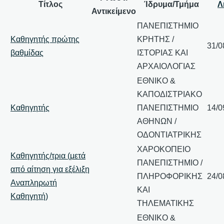
Τίτλος
Ίδρυμα/Τμήμα
Λ
Αντικείμενο
ΠΑΝΕΠΙΣΤΗΜΙΟ
Καθηγητής πρώτης
ΚΡΗΤΗΣ /
31/0
βαθμίδας
ΙΣΤΟΡΙΑΣ ΚΑΙ
ΑΡΧΑΙΟΛΟΓΙΑΣ
ΕΘΝΙΚΟ &
ΚΑΠΟΔΙΣΤΡΙΑΚΟ
Καθηγητής
ΠΑΝΕΠΙΣΤΗΜΙΟ
14/0
ΑΘΗΝΩΝ /
ΟΔΟΝΤΙΑΤΡΙΚΗΣ
ΧΑΡΟΚΟΠΕΙΟ
Καθηγητής/τρια (μετά
ΠΑΝΕΠΙΣΤΗΜΙΟ /
από αίτηση για εξέλιξη
ΠΛΗΡΟΦΟΡΙΚΗΣ
24/0
Αναπληρωτή
ΚΑΙ
Καθηγητή)
ΤΗΛΕΜΑΤΙΚΗΣ
ΕΘΝΙΚΟ &