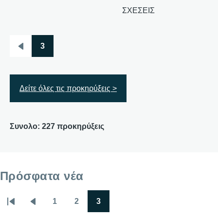
ΣΧΕΣΕΙΣ
3
Σελιδοποίηση
Προηγούμενη
σελίδα
Δείτε όλες τις προκηρύξεις >
Συνολο: 227 προκηρύξεις
Πρόσφατα νέα
1
2
3
Σελιδοποίηση
First
Προηγούμενη
Σελίδα
Σελίδα
Σελίδα