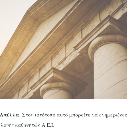
 Απέλλα
. Στον ιστότοπο αυτό μπορείτε να ενημερώνεσ
εκλογής καθηγητών Α.Ε.Ι.