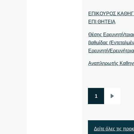
ΕΠΙΚΟΥΡΟΣ ΚΑΘΗ
ΕΠΙ ΘΗΤΕΙΑ
Θέσης Ερευνητή/τρια
βαθμίδας (Εντεταλμέ
Ερευνητή/Ερευνήτρια
Αναπληρωτής Καθηγ
1
Σελιδοποίηση
Next
page
Δείτε όλες τις προ