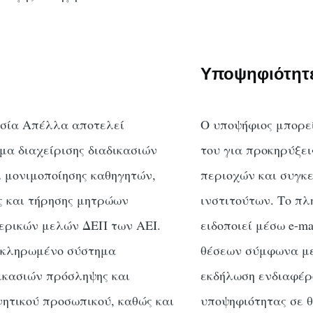
Υποψηφιότητ
εσία Απέλλα αποτελεί
Ο υποψήφιος μπορε
α διαχείρισης διαδικασιών
του για προκηρύξε
ι μονιμοποίησης καθηγητών,
περιοχών και συγκ
ς και τήρησης μητρώων
ινστιτούτων. Το π
τερικών μελών ΔΕΠ των ΑΕΙ.
ειδοποιεί μέσω e-ma
λοκληρωμένο σύστημα
θέσεων σύμφωνα με
δικασιών πρόσληψης και
εκδήλωση ενδιαφέρ
ητικού προσωπικού, καθώς και
υποψηφιότητας σε 