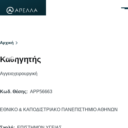
Παράκαμψη προς το κυρίως περιεχόμενο
Μεν
Breadcrumb
Αρχική
Καθηγητής
Αγγειοχειρουργική
Κωδ. Θέσης
APP56663
ΕΘΝΙΚΟ & ΚΑΠΟΔΙΣΤΡΙΑΚΟ ΠΑΝΕΠΙΣΤΗΜΙΟ ΑΘΗΝΩΝ
Σχολή
ΕΠΙΣΤΗΜΩΝ ΥΓΕΙΑΣ