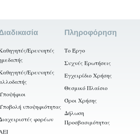
Διαδικασία
Πληροφόρηση
Καθηγητές/Ερευνητές
Το Έργο
ημεδαπής
Συχνές Ερωτήσεις
Καθηγητές/Ερευνητές
Εγχειρίδιο Χρήσης
αλλοδαπής
Θεσμικό Πλαίσιο
Υποψήφιοι
Όροι Χρήσης
Υποβολή υποψηφιότητας
Δήλωση
Διαχειριστές φορέων
Προσβασιμότητας
AEI