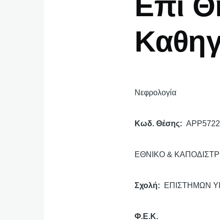
Επί Θ
Καθηγ
Νεφρολογία
Κωδ. Θέσης
APP5722
ΕΘΝΙΚΟ & ΚΑΠΟΔΙΣΤ
Σχολή
ΕΠΙΣΤΗΜΩΝ Υ
Φ.Ε.Κ.