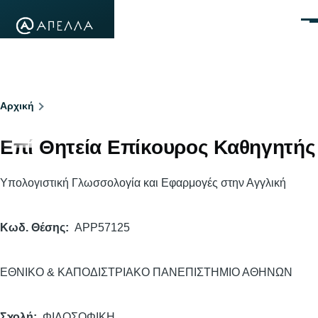
Παράκαμψη προς το κυρίως περιεχόμενο
Μεν
Breadcrumb
Αρχική
Επί Θητεία Επίκουρος Καθηγητής
Υπολογιστική Γλωσσολογία και Εφαρμογές στην Αγγλική
Κωδ. Θέσης
APP57125
ΕΘΝΙΚΟ & ΚΑΠΟΔΙΣΤΡΙΑΚΟ ΠΑΝΕΠΙΣΤΗΜΙΟ ΑΘΗΝΩΝ
Σχολή
ΦΙΛΟΣΟΦΙΚΗ