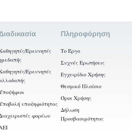
Διαδικασία
Πληροφόρηση
Καθηγητές/Ερευνητές
Το Έργο
ημεδαπής
Συχνές Ερωτήσεις
Καθηγητές/Ερευνητές
Εγχειρίδιο Χρήσης
αλλοδαπής
Θεσμικό Πλαίσιο
Υποψήφιοι
Όροι Χρήσης
Υποβολή υποψηφιότητας
Δήλωση
Διαχειριστές φορέων
Προσβασιμότητας
AEI