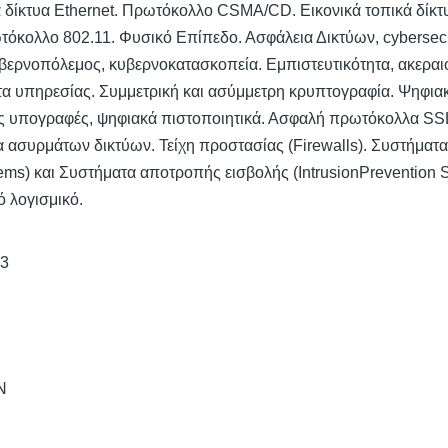
 δίκτυα Ethernet. Πρωτόκολλο CSMA/CD. Εικονικά τοπικά δίκ
ωτόκολλο 802.11. Φυσικό Επίπεδο. Ασφάλεια Δικτύων, cybersecur
υβερνοπόλεμος, κυβερνοκατασκοπεία. Εμπιστευτικότητα, ακερα
ητα υπηρεσίας. Συμμετρική και ασύμμετρη κρυπτογραφία. Ψηφια
ές υπογραφές, ψηφιακά πιστοποιητικά. Ασφαλή πρωτόκολλα SS
α ασυρμάτων δικτύων. Τείχη προστασίας (Firewalls). Συστήματ
tems) και Συστήματα αποτροπής εισβολής (IntrusionPrevention
ό λογισμικό.
3
Ν