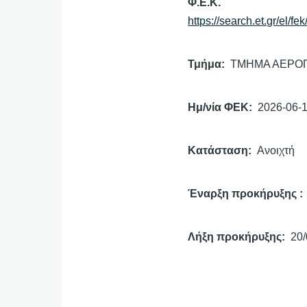
Φ.Ε.Κ.
https://search.et.gr/el/f
Τμήμα
ΤΜΗΜΑ ΑΕΡΟ
Ημ/νία ΦΕΚ
2026-06-
Κατάσταση
Ανοιχτή
Έναρξη προκήρυξης
Λήξη προκήρυξης
20