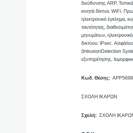
διεύθυνσης ARP. Τοπικά
κινητά δίκτυα. WiFi. Πρ
ηλεκτρονικό έγκλημα, κ
ταυτότητας, διαθεσιμότ
μηνυμάτων, ηλεκτρονικ
δικτύου: IPsec. Ασφάλει
(IntrusionDetection Sys
εξυπηρέτησης. Ιομορφικ
Κωδ. Θέσης
APP5698
ΣΧΟΛΗ ΙΚΑΡΩΝ
Σχολή
ΣΧΟΛΗ ΙΚΑΡΩ