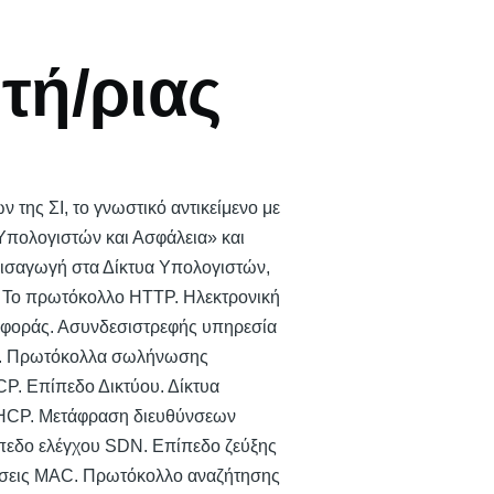
τή/ριας
ης ΣΙ, το γνωστικό αντικείμενο με
 Υπολογιστών και Ασφάλεια» και
 Εισαγωγή στα Δίκτυα Υπολογιστών,
ν. Το πρωτόκολλο HTTP. Ηλεκτρονική
αφοράς. Ασυνδεσιστρεφής υπηρεσία
ων. Πρωτόκολλα σωλήνωσης
P. Επίπεδο Δικτύου. Δίκτυα
 DHCP. Μετάφραση διευθύνσεων
πεδο ελέγχου SDN. Επίπεδο ζεύξης
νσεις MAC. Πρωτόκολλο αναζήτησης