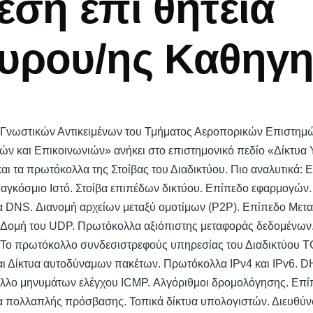
έση επί θητεία
υρου/ης Καθηγη
νωστικών Αντικειμένων του Τμήματος Αεροπορικών Επιστημών τ
τών και Επικοινωνιών» ανήκει στο επιστημονικό πεδίο «Δίκτυα
και τα πρωτόκολλα της Στοίβας του Διαδικτύου. Πιο αναλυτικά:
 Παγκόσμιο Ιστό. Στοίβα επιπέδων δικτύου. Επίπεδο εφαρμογώ
α DNS. Διανομή αρχείων μεταξύ ομοτίμων (P2P). Επίπεδο Μετ
 Δομή του UDP. Πρωτόκολλα αξιόπιστης μεταφοράς δεδομέν
ο πρωτόκολλο συνδεσιστρεφούς υπηρεσίας του Διαδικτύου TC
αι Δίκτυα αυτοδύναμων πακέτων. Πρωτόκολλα ΙPv4 και ΙPv6.
ολλο μηνυμάτων ελέγχου ICMP. Αλγόριθμοι δρομολόγησης. Επί
 πολλαπλής πρόσβασης. Τοπικά δίκτυα υπολογιστών. Διευθύ