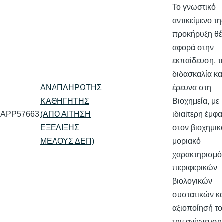
Το γνωστικό
αντικείμενο τ
προκήρυξη θ
αφορά στην
εκπαίδευση, τ
διδασκαλία κα
ΑΝΑΠΛΗΡΩΤΗΣ
έρευνα στη
ΚΑΘΗΓΗΤΗΣ
Βιοχημεία, με
APP57663
(ΑΠΟ ΑΙΤΗΣΗ
ιδιαίτερη έμφ
ΕΞΕΛΙΞΗΣ
στον βιοχημικ
ΜΕΛΟΥΣ ΔΕΠ)
μοριακό
χαρακτηρισμό
περιφερικών
βιολογικών
συστατικών κα
αξιοποίησή το
την ανίχνευσ