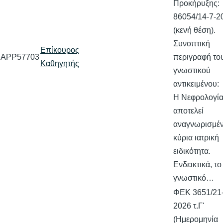
Προκήρυξης:
86054/14-7-2
(κενή θέση).
Συνοπτική
Επίκουρος
APP57703
περιγραφή το
Καθηγητής
γνωστικού
αντικειμένου:
Η Νεφρολογί
αποτελεί
αναγνωρισμέ
κύρια ιατρική
ειδικότητα.
Ενδεικτικά, το
γνωστικό…
ΦΕΚ 3651/21-
2026 τ.Γ'
(Ημερομηνία