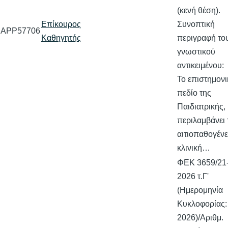
(κενή θέση).
Επίκουρος
Συνοπτική
APP57706
Καθηγητής
περιγραφή το
γνωστικού
αντικειμένου:
Το επιστημονι
πεδίο της
Παιδιατρικής,
περιλαμβάνει 
αιτιοπαθογένε
κλινική…
ΦΕΚ 3659/21-
2026 τ.Γ'
(Ημερομηνία
Κυκλοφορίας:
2026)/Αριθμ.