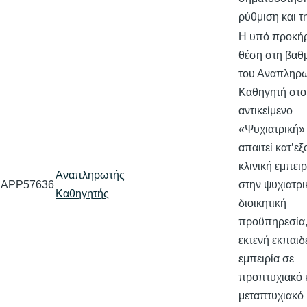
ρύθμιση και 
Η υπό προκή
θέση στη βαθ
του Αναπληρ
Καθηγητή στο
αντικείμενο
«Ψυχιατρική»
απαιτεί κατ’ε
κλινική εμπειρ
Αναπληρωτής
APP57636
στην ψυχιατρι
Καθηγητής
διοικητική
προϋπηρεσία
εκτενή εκπαιδ
εμπειρία σε
προπτυχιακό 
μεταπτυχιακό