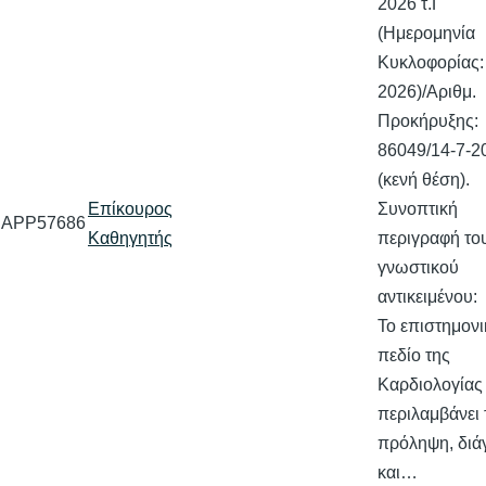
2026 τ.Γ'
(Ημερομηνία
Κυκλοφορίας:
2026)/Αριθμ.
Προκήρυξης:
86049/14-7-2
(κενή θέση).
Επίκουρος
Συνοπτική
APP57686
Καθηγητής
περιγραφή το
γνωστικού
αντικειμένου:
Το επιστημονι
πεδίο της
Καρδιολογίας
περιλαμβάνει 
πρόληψη, δι
και…