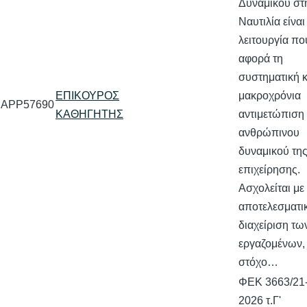
Δυναμικού στ
Ναυτιλία είναι
λειτουργία πο
αφορά τη
συστηματική κ
ΕΠΙΚΟΥΡΟΣ
μακροχρόνια
APP57690
ΚΑΘΗΓΗΤΗΣ
αντιμετώπιση
ανθρώπινου
δυναμικού τη
επιχείρησης.
Ασχολείται με
αποτελεσματι
διαχείριση τω
εργαζομένων,
στόχο…
ΦΕΚ 3663/21-
2026 τ.Γ'