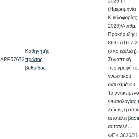
2026 τ.Γ'
(Ημερομηνία
Κυκλοφορίας:
2026)/Αριθμ.
Προκήρυξης:
86917/16-7-2
Καθηγητής
(από εξέλιξη).
APP57672
πρώτης
Συνοπτική
βαθμίδας
περιγραφή το
γνωστικού
αντικειμένου:
Το αντικείμενο
Φυσιολογίας 
Ζώων, η οποί
αποτελεί βασι
αυτοτελή…
ΦΕΚ 3626/21-