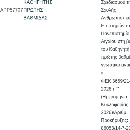
ΚΑΘΗΓΗΤΗΣ
Σχεδιασμού τ
APP57707
ΠΡΩΤΗΣ
Σχολής
ΒΑΘΜΙΔΑΣ
Ανθρωπιστικ
Επιστημών τ
Πανεπιστημίο
Αιγαίου στη β
του Καθηγητή
πρώτης βαθμί
γνωστικό αντι
«…
ΦΕΚ 3659/21-
2026 τ.Γ'
(Ημερομηνία
Κυκλοφορίας:
2026)/Αριθμ.
Προκήρυξης:
86053/14-7-2