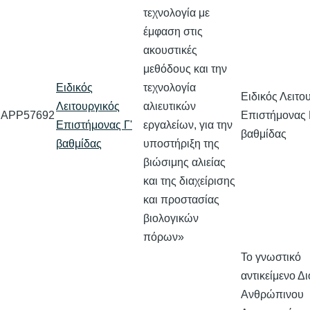
τεχνολογία με
έμφαση στις
ακουστικές
μεθόδους και την
Ειδικός
τεχνολογία
Ειδικός Λειτο
Λειτουργικός
αλιευτικών
APP57692
Επιστήμονας 
Επιστήμονας Γ'
εργαλείων, για την
βαθμίδας
βαθμίδας
υποστήριξη της
βιώσιμης αλιείας
και της διαχείρισης
και προστασίας
βιολογικών
πόρων»
Το γνωστικό
αντικείμενο Δ
Ανθρώπινου