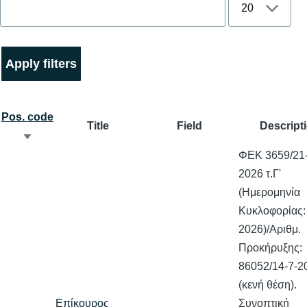
Pos. code
Title
Field
Descript
Sort
ΦΕΚ 3659/21-
ascending
2026 τ.Γ'
(Ημερομηνία
Κυκλοφορίας:
2026)/Αριθμ.
Προκήρυξης:
86052/14-7-2
(κενή θέση).
Επίκουρος
Συνοπτική