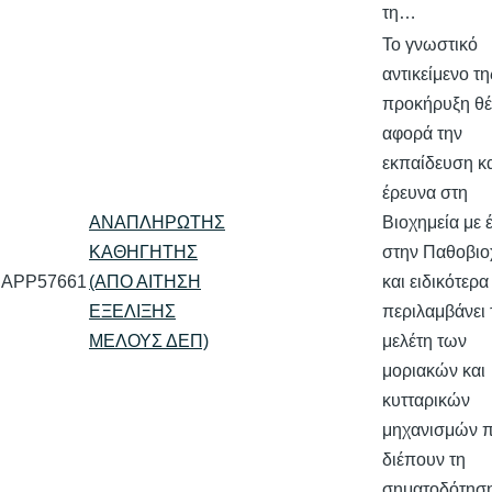
τη…
Το γνωστικό
αντικείμενο τ
προκήρυξη θ
αφορά την
εκπαίδευση κ
έρευνα στη
ΑΝΑΠΛΗΡΩΤΗΣ
Βιοχημεία με
ΚΑΘΗΓΗΤΗΣ
στην Παθοβιο
APP57661
(ΑΠΟ ΑΙΤΗΣΗ
και ειδικότερα
ΕΞΕΛΙΞΗΣ
περιλαμβάνει 
ΜΕΛΟΥΣ ΔΕΠ)
μελέτη των
μοριακών και
κυτταρικών
μηχανισμών 
διέπουν τη
σηματοδότηση