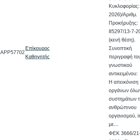
Κυκλοφορίας:
2026)/Αριθμ.
Προκήρυξης:
85297/13-7-2
(κενή θέση).
Επίκουρος
Συνοπτική
APP57702
Καθηγητής
περιγραφή το
γνωστικού
αντικειμένου:
Η απεικόνιση
οργάνων όλω
συστημάτων 
ανθρώπινου
οργανισμού, in
με…
ΦΕΚ 3666/21-