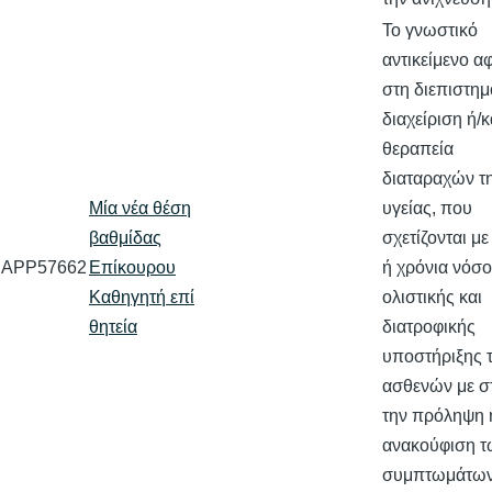
Το γνωστικό
αντικείμενο α
στη διεπιστημ
διαχείριση ή/κ
θεραπεία
διαταραχών τ
Μία νέα θέση
υγείας, που
βαθμίδας
σχετίζονται με
APP57662
Επίκουρου
ή χρόνια νόσ
Καθηγητή επί
ολιστικής και
θητεία
διατροφικής
υποστήριξης 
ασθενών με σ
την πρόληψη 
ανακούφιση τ
συμπτωμάτων