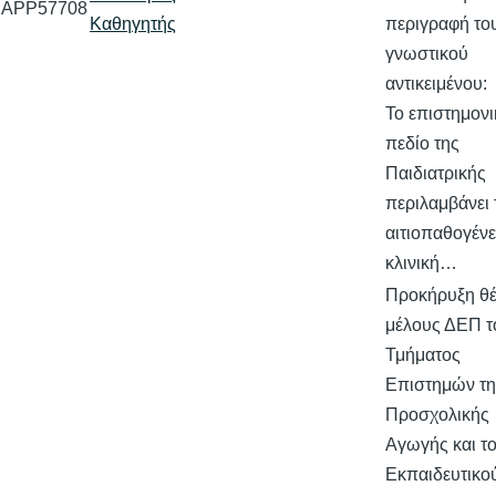
APP57708
Καθηγητής
περιγραφή το
γνωστικού
αντικειμένου:
Το επιστημονι
πεδίο της
Παιδιατρικής
περιλαμβάνει 
αιτιοπαθογένε
κλινική…
Προκήρυξη θ
μέλους ΔΕΠ τ
Τμήματος
Επιστημών τη
Προσχολικής
Αγωγής και τ
Εκπαιδευτικο