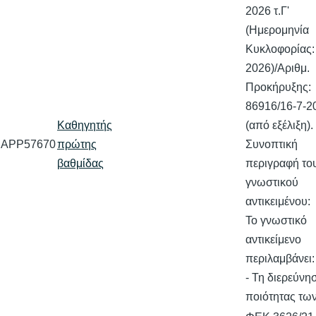
2026 τ.Γ'
(Ημερομηνία
Κυκλοφορίας:
2026)/Αριθμ.
Προκήρυξης:
86916/16-7-2
Καθηγητής
(από εξέλιξη).
APP57670
πρώτης
Συνοπτική
βαθμίδας
περιγραφή το
γνωστικού
αντικειμένου:
Το γνωστικό
αντικείμενο
περιλαμβάνει:
- Τη διερεύνη
ποιότητας τ