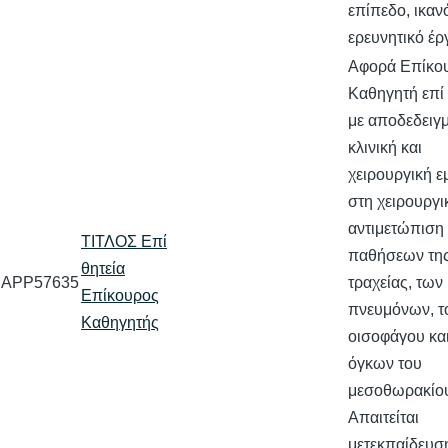
επίπεδο, ικαν
ερευνητικό έ
Αφορά Επίκο
Καθηγητή επί 
με αποδεδειγ
κλινική και
χειρουργική ε
στη χειρουργι
αντιμετώπιση
ΤΙΤΛΟΣ Επί
παθήσεων τη
θητεία
APP57635
τραχείας, των
Επίκουρος
πνευμόνων, τ
Καθηγητής
οισοφάγου κα
όγκων του
μεσοθωρακίο
Απαιτείται
μετεκπαίδευση