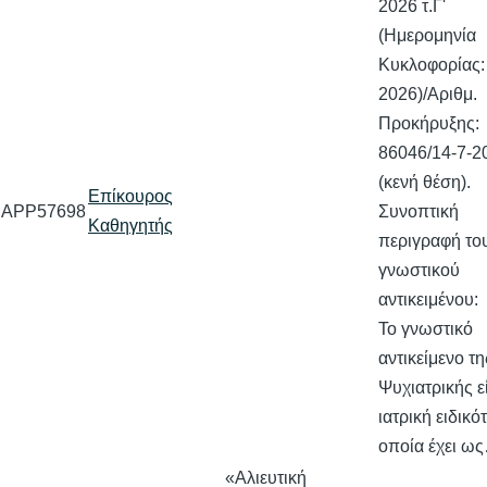
2026 τ.Γ'
(Ημερομηνία
Κυκλοφορίας:
2026)/Αριθμ.
Προκήρυξης:
86046/14-7-2
(κενή θέση).
Επίκουρος
APP57698
Συνοπτική
Καθηγητής
περιγραφή το
γνωστικού
αντικειμένου:
Το γνωστικό
αντικείμενο τη
Ψυχιατρικής ε
ιατρική ειδικό
οποία έχει ω
«Αλιευτική