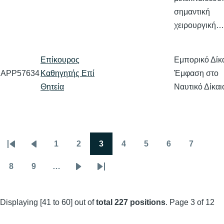
σημαντική
χειρουργική…
Επίκουρος
Εμπορικό Δίκα
APP57634
Καθηγητής Επί
Έμφαση στο
Θητεία
Ναυτικό Δίκαι
1
2
3
4
5
6
7
Pagination
First
Previous
Page
Page
Page
Page
Page
Page
Page
page
page
8
9
…
Page
Page
Next
Last
page
page
Displaying [41 to 60] out of
total 227 positions
. Page 3 of 12