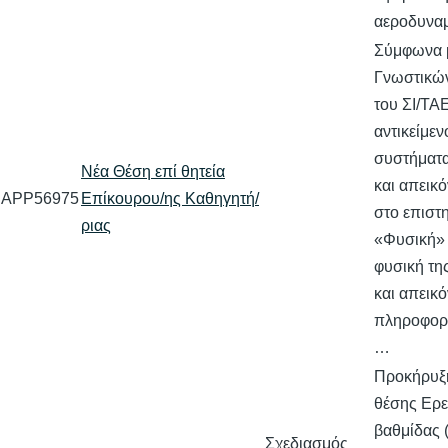
αεροδυνα
Σύμφωνα 
Γνωστικών
του ΣΙ/ΤΑ
αντικείμε
συστήματ
Νέα Θέση επί θητεία
και απεικό
APP56975
Επίκουρου/ης Καθηγητή/
στο επιστ
ριας
«Φυσική» 
φυσική τη
και απεικ
πληροφορί
…
Προκήρυξη
θέσης Ερε
βαθμίδας 
Σχεδιασμός