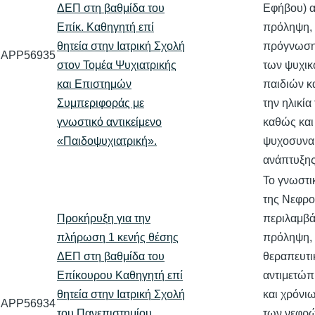
ΔΕΠ στη βαθμίδα του
Εφήβου) α
Επίκ. Καθηγητή επί
πρόληψη, 
θητεία στην Ιατρική Σχολή
πρόγνωση 
APP56935
στον Τομέα Ψυχιατρικής
των ψυχικ
και Επιστημών
παιδιών κ
Συμπεριφοράς με
την ηλικία
γνωστικό αντικείμενο
καθώς και 
«Παιδοψυχιατρική».
ψυχοσυνα
ανάπτυξη
Το γνωστικ
της Νεφρο
Προκήρυξη για την
περιλαμβά
πλήρωση 1 κενής θέσης
πρόληψη, 
ΔΕΠ στη βαθμίδα του
θεραπευτι
Επίκουρου Καθηγητή επί
αντιμετώπ
θητεία στην Ιατρική Σχολή
και χρόνι
APP56934
του Πανεπιστημίου
των νεφρώ