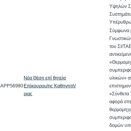
Υψηλών Σ
Συστημάτ
Υπέρυθρω
Σύμφωνα 
Γνωστικών
του ΣΙ/ΤΑ
αντικείμεν
«Θερμομη
συμπεριφ
Νέα Θέση επί θητεία
υλικών» α
APP56980
Επίκουρου/ης Καθηγητή/
επιστημον
ριας
«Σύνθετα 
αφορά στ
θερμομηχ
συμπεριφο
δομών υπ