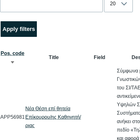
Pos. code
Title
Field
Des
Sort
Σύμφωνα 
ascending
Γνωστικών
του ΣΙ/ΤΑ
αντικείμε
Υψηλών Σ
Νέα Θέση επί θητεία
Συστήματ
APP56981
Επίκουρου/ης Καθηγητή/
ανήκει στ
ριας
πεδίο «Τη
και αφορά