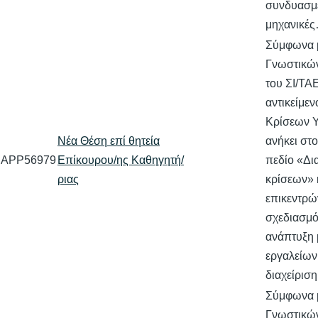
συνδυασμ
μηχανικέ
Σύμφωνα 
Γνωστικών
του ΣΙ/ΤΑ
αντικείμεν
Κρίσεων 
Νέα Θέση επί θητεία
ανήκει στ
APP56979
Επίκουρου/ης Καθηγητή/
πεδίο «Δι
ριας
κρίσεων» 
επικεντρώ
σχεδιασμό
ανάπτυξη 
εργαλείων 
διαχείρισ
Σύμφωνα 
Γνωστικών