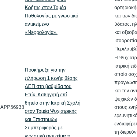
Κρήτης στον Τομέα
αρτηριακή
Παθολογίας με γνωστικό
και των δ
αντικείμενο
ύδατος, η
«Νεφρολογία».
και οξεοβ
ισορροπία
Περιλαμβ
Η Ψυχιατρι
ιατρική ει
Προκήρυξη για την
οποία ασχο
πλήρωση 1 κενής θέσης
πρόγνωση
ΔΕΠ στη βαθμίδα του
και την α
Επίκ. Καθηγητή επί
ψυχικών 
θητεία στην Ιατρική Σχολή
APP56933
στους ενη
στον Τομέα Ψυχιατρικής
ερευνητικ
και Επιστημών
ενδιαφέρετ
Συμπεριφοράς με
τη διερεύ
γνωστικό αντικείμενο