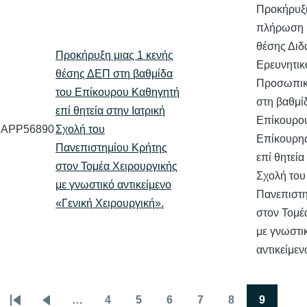
Προκήρυξη
πλήρωση μ
θέσης Διδ
Προκήρυξη μιας 1 κενής
Ερευνητικ
θέσης ΔΕΠ στη βαθμίδα
Προσωπικο
του Επίκουρου Καθηγητή
στη βαθμί
επί θητεία στην Ιατρική
Επίκουρου
APP56890
Σχολή του
Επίκουρη
Πανεπιστημίου Κρήτης
επί θητεία
στον Τομέα Χειρουργικής
Σχολή του
με γνωστικό αντικείμενο
Πανεπιστη
«Γενική Χειρουργική».
στον Τομέ
με γνωστι
αντικείμε
…
4
5
6
7
8
9