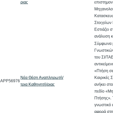
ριας
επιστημον
Μηχανολο
Κατασκευώ
Στοιχείων
Εστιάζει 
ανάλυση 
Σύμφωνα 
Γνωστικών
του ΣΙ/ΤΑ
αντικείμεν
«Πτήση σε
Νέα Θέση Αναπληρωτή/
Καιρικές 
APP56976
τρια Καθηγητή/ριας
ανήκει στ
πεδίο «Μη
Πτήσης». 
γνωστικό 
αφορά στη