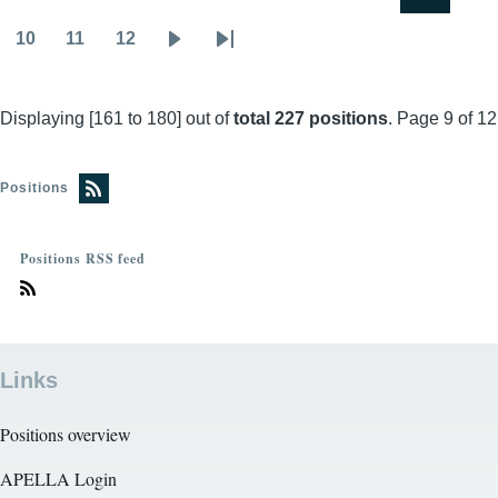
Pagination
First
Previous
Page
Page
Page
Page
Page
Page
page
page
10
11
12
Page
Page
Page
Next
Last
page
page
Displaying [161 to 180] out of
total 227 positions
. Page 9 of 12
Positions
Positions RSS feed
Links
Positions overview
APELLA Login