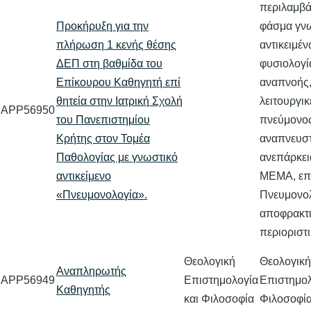
περιλαμβά
Προκήρυξη για την
φάσμα γν
πλήρωση 1 κενής θέσης
αντικειμέ
ΔΕΠ στη βαθμίδα του
φυσιολογί
Επίκουρου Καθηγητή επί
αναπνοής,
θητεία στην Ιατρική Σχολή
λειτουργικ
APP56950
του Πανεπιστημίου
πνεύμονος
Κρήτης στον Τομέα
αναπνευστ
Παθολογίας με γνωστικό
ανεπάρκει
αντικείμενο
ΜΕΜΑ, επε
«Πνευμονολογία».
Πνευμονολ
αποφρακτι
περιοριστ
Θεολογική
Θεολογική
Αναπληρωτής
APP56949
Επιστημολογία
Επιστημολ
Καθηγητής
και Φιλοσοφία
Φιλοσοφί