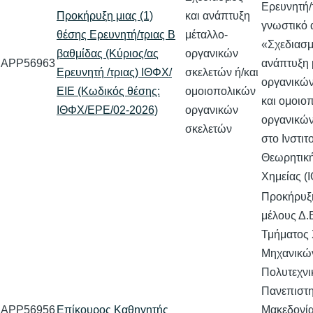
Ερευνητή/τ
Προκήρυξη μιας (1)
και ανάπτυξη
γνωστικό 
θέσης Ερευνητή/τριας Β
μέταλλο-
«Σχεδιασμ
βαθμίδας (Κύριος/ας
οργανικών
APP56963
ανάπτυξη 
Ερευνητή /τριας) ΙΘΦΧ/
σκελετών ή/και
οργανικών
ΕΙΕ (Κωδικός θέσης:
ομοιοπολικών
και ομοιο
ΙΘΦΧ/ΕΡΕ/02-2026)
οργανικών
οργανικών
σκελετών
στο Ινστιτ
Θεωρητική
Χημείας (
Προκήρυξη
μέλους Δ.
Τμήματος
Μηχανικώ
Πολυτεχνι
Πανεπιστη
APP56956
Επίκουρος Καθηγητής
Μακεδονία