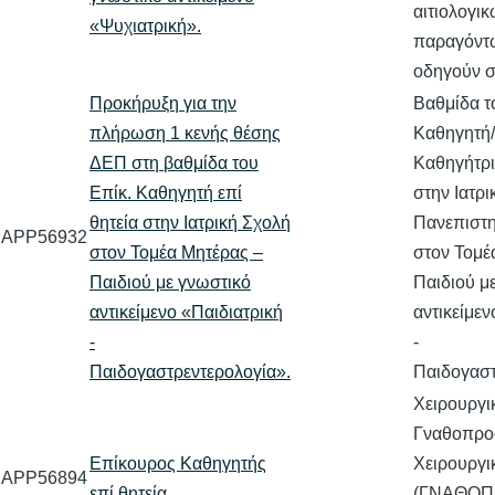
αιτιολογι
«Ψυχιατρική».
παραγόντ
οδηγούν 
Προκήρυξη για την
Βαθμίδα τ
πλήρωση 1 κενής θέσης
Καθηγητή/
ΔΕΠ στη βαθμίδα του
Καθηγήτρι
Επίκ. Καθηγητή επί
στην Ιατρι
θητεία στην Ιατρική Σχολή
Πανεπιστη
APP56932
στον Τομέα Μητέρας –
στον Τομέ
Παιδιού με γνωστικό
Παιδιού μ
αντικείμενο «Παιδιατρική
αντικείμεν
-
-
Παιδογαστρεντερολογία».
Παιδογαστ
Χειρουργικ
Γναθοπρο
Επίκουρος Καθηγητής
Χειρουργι
APP56894
επί θητεία
(ΓΝΑΘΟΠ