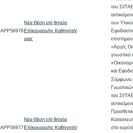
του ΣΙ/ΤΑ
αντικείμε
Νέα Θέση επί θητεία
των Υλικώ
APP56978
Επίκουρου/ης Καθηγητή/
Εφοδιαστι
ριας
επιστημον
«Αρχές Οι
γνωστικό 
«Οικονομι
και Εφοδι
Σύμφωνα 
Γνωστικών
του ΣΙ/ΤΑ
αντικείμεν
Προσθετι
Νέα Θέση επί θητεία
Κατασκευή
APP56977
Επίκουρου/ης Καθηγητή/
στο ευρύτ