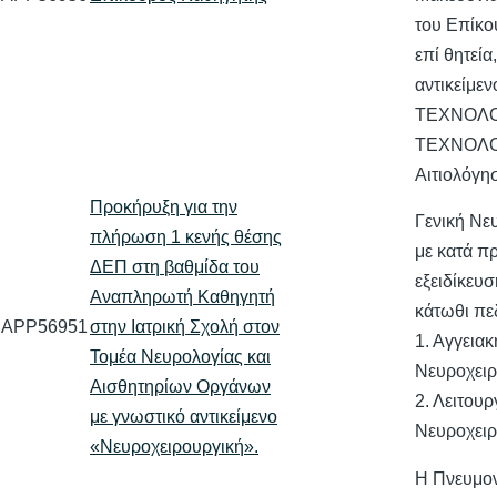
του Επίκ
επί θητεία
αντικείμε
ΤΕΧΝΟΛΟ
ΤΕΧΝΟΛΟ
Αιτιολόγ
Προκήρυξη για την
Γενική Νε
πλήρωση 1 κενής θέσης
με κατά π
ΔΕΠ στη βαθμίδα του
εξειδίκευσ
Αναπληρωτή Καθηγητή
κάτωθι πε
APP56951
στην Ιατρική Σχολή στον
1. Αγγειακ
Τομέα Νευρολογίας και
Νευροχειρ
Αισθητηρίων Οργάνων
2. Λειτουρ
με γνωστικό αντικείμενο
Νευροχειρ
«Νευροχειρουργική».
Η Πνευμο