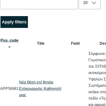
Pos. code
Title
Field
Des
Sort
Σύμφωνα 
ascending
Γνωστικών
του ΣΙ/ΤΑ
αντικείμε
Υψηλών Σ
Νέα Θέση επί θητεία
Συστήματ
APP56981
Επίκουρου/ης Καθηγητή/
ανήκει στ
ριας
πεδίο «Τη
και αφορά