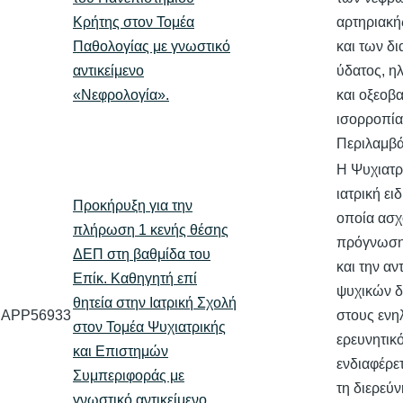
Κρήτης στον Τομέα
αρτηριακή
Παθολογίας με γνωστικό
και των δ
αντικείμενο
ύδατος, η
«Νεφρολογία».
και οξεοβ
ισορροπία
Περιλαμβ
Η Ψυχιατρι
ιατρική ει
Προκήρυξη για την
οποία ασχο
πλήρωση 1 κενής θέσης
πρόγνωση
ΔΕΠ στη βαθμίδα του
και την α
Επίκ. Καθηγητή επί
ψυχικών 
θητεία στην Ιατρική Σχολή
APP56933
στους ενη
στον Τομέα Ψυχιατρικής
ερευνητικ
και Επιστημών
ενδιαφέρετ
Συμπεριφοράς με
τη διερεύ
γνωστικό αντικείμενο