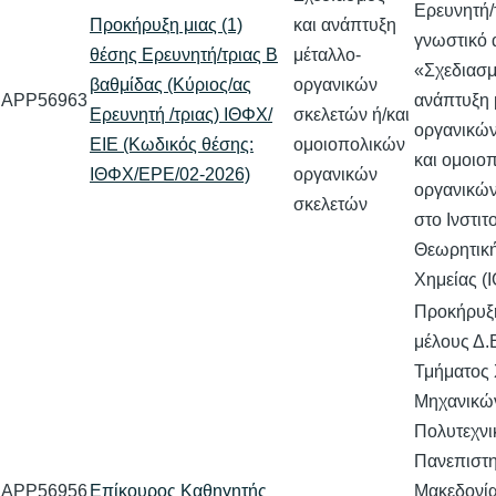
Ερευνητή/τ
Προκήρυξη μιας (1)
και ανάπτυξη
γνωστικό 
θέσης Ερευνητή/τριας Β
μέταλλο-
«Σχεδιασμ
βαθμίδας (Κύριος/ας
οργανικών
APP56963
ανάπτυξη 
Ερευνητή /τριας) ΙΘΦΧ/
σκελετών ή/και
οργανικών
ΕΙΕ (Κωδικός θέσης:
ομοιοπολικών
και ομοιο
ΙΘΦΧ/ΕΡΕ/02-2026)
οργανικών
οργανικών
σκελετών
στο Ινστιτ
Θεωρητική
Χημείας (
Προκήρυξη
μέλους Δ.
Τμήματος
Μηχανικώ
Πολυτεχνι
Πανεπιστη
APP56956
Επίκουρος Καθηγητής
Μακεδονία