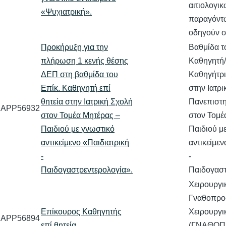
αιτιολογι
«Ψυχιατρική».
παραγόντ
οδηγούν 
Προκήρυξη για την
Βαθμίδα τ
πλήρωση 1 κενής θέσης
Καθηγητή/
ΔΕΠ στη βαθμίδα του
Καθηγήτρι
Επίκ. Καθηγητή επί
στην Ιατρι
θητεία στην Ιατρική Σχολή
Πανεπιστη
APP56932
στον Τομέα Μητέρας –
στον Τομέ
Παιδιού με γνωστικό
Παιδιού μ
αντικείμενο «Παιδιατρική
αντικείμεν
-
-
Παιδογαστρεντερολογία».
Παιδογαστ
Χειρουργικ
Γναθοπρο
Επίκουρος Καθηγητής
Χειρουργι
APP56894
επί θητεία
(ΓΝΑΘΟΠ