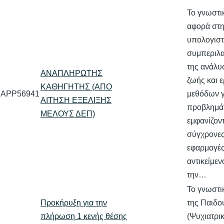
Το γνωστικ
αφορά στ
υπολογιστ
συμπεριλ
της ανάλυ
ΑΝΑΠΛΗΡΩΤΗΣ
ζωής και 
ΚΑΘΗΓΗΤΗΣ (ΑΠΟ
APP56941
μεθόδων γ
ΑΙΤΗΣΗ ΕΞΕΛΙΞΗΣ
προβλημά
ΜΕΛΟΥΣ ΔΕΠ)
εμφανίζοντ
σύγχρονες
εφαρμογές
αντικείμεν
την…
Το γνωστικ
Προκήρυξη για την
της Παιδο
πλήρωση 1 κενής θέσης
(Ψυχιατρικ