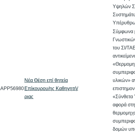
Υψηλών Σ
Συστημάτ
Υπέρυθρω
Σύμφωνα 
Γνωστικών
του ΣΙ/ΤΑ
αντικείμεν
«Θερμομη
συμπεριφ
Νέα Θέση επί θητεία
υλικών» α
APP56980
Επίκουρου/ης Καθηγητή/
επιστημον
ριας
«Σύνθετα 
αφορά στ
θερμομηχ
συμπεριφο
δομών υπ