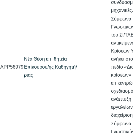
συνδυασμ
μηχανικέ
Σύμφωνα 
Γνωστικών
του ΣΙ/ΤΑ
αντικείμεν
Κρίσεων 
Νέα Θέση επί θητεία
ανήκει στ
APP56979
Επίκουρου/ης Καθηγητή/
πεδίο «Δι
ριας
κρίσεων» 
επικεντρώ
σχεδιασμό
ανάπτυξη 
εργαλείων 
διαχείρισ
Σύμφωνα 
Γνωστικών