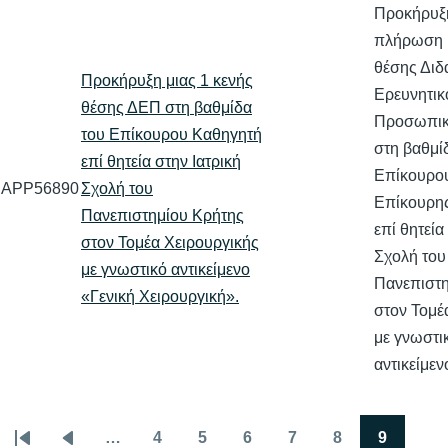
Προκήρυξη
πλήρωση μ
θέσης Διδ
Προκήρυξη μιας 1 κενής
Ερευνητικ
θέσης ΔΕΠ στη βαθμίδα
Προσωπικο
του Επίκουρου Καθηγητή
στη βαθμί
επί θητεία στην Ιατρική
Επίκουρου
APP56890
Σχολή του
Επίκουρη
Πανεπιστημίου Κρήτης
επί θητεία
στον Τομέα Χειρουργικής
Σχολή του
με γνωστικό αντικείμενο
Πανεπιστη
«Γενική Χειρουργική».
στον Τομέ
με γνωστι
αντικείμε
…
4
5
6
7
8
9