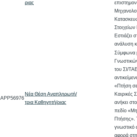
ριας
επιστημον
Μηχανολο
Κατασκευώ
Στοιχείων
Εστιάζει 
ανάλυση 
Σύμφωνα 
Γνωστικών
του ΣΙ/ΤΑ
αντικείμεν
«Πτήση σε
Νέα Θέση Αναπληρωτή/
Καιρικές 
APP56976
τρια Καθηγητή/ριας
ανήκει στ
πεδίο «Μη
Πτήσης». 
γνωστικό 
αφορά στη