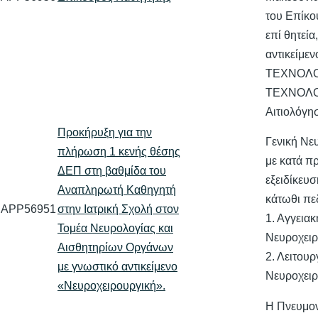
του Επίκ
επί θητεία
αντικείμε
ΤΕΧΝΟΛΟ
ΤΕΧΝΟΛΟ
Αιτιολόγ
Προκήρυξη για την
Γενική Νε
πλήρωση 1 κενής θέσης
με κατά π
ΔΕΠ στη βαθμίδα του
εξειδίκευσ
Αναπληρωτή Καθηγητή
κάτωθι πε
APP56951
στην Ιατρική Σχολή στον
1. Αγγειακ
Τομέα Νευρολογίας και
Νευροχειρ
Αισθητηρίων Οργάνων
2. Λειτουρ
με γνωστικό αντικείμενο
Νευροχειρ
«Νευροχειρουργική».
Η Πνευμο