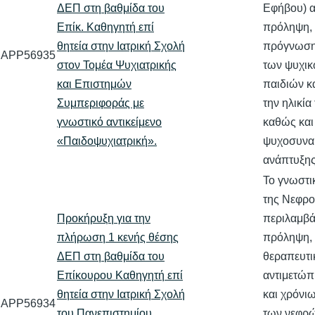
ΔΕΠ στη βαθμίδα του
Εφήβου) α
Επίκ. Καθηγητή επί
πρόληψη, 
θητεία στην Ιατρική Σχολή
πρόγνωση 
APP56935
στον Τομέα Ψυχιατρικής
των ψυχικ
και Επιστημών
παιδιών κ
Συμπεριφοράς με
την ηλικία
γνωστικό αντικείμενο
καθώς και 
«Παιδοψυχιατρική».
ψυχοσυνα
ανάπτυξη
Το γνωστικ
της Νεφρο
Προκήρυξη για την
περιλαμβά
πλήρωση 1 κενής θέσης
πρόληψη, 
ΔΕΠ στη βαθμίδα του
θεραπευτι
Επίκουρου Καθηγητή επί
αντιμετώπ
θητεία στην Ιατρική Σχολή
και χρόνι
APP56934
του Πανεπιστημίου
των νεφρώ