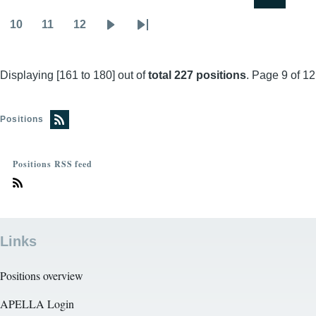
Pagination
First
Previous
Page
Page
Page
Page
Page
Page
page
page
10
11
12
Page
Page
Page
Next
Last
page
page
Displaying [161 to 180] out of
total 227 positions
. Page 9 of 12
Positions
Positions RSS feed
Links
Positions overview
APELLA Login