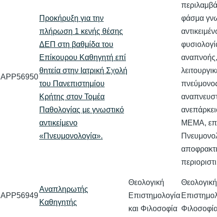
περιλαμβά
Προκήρυξη για την
φάσμα γν
πλήρωση 1 κενής θέσης
αντικειμέ
ΔΕΠ στη βαθμίδα του
φυσιολογί
Επίκουρου Καθηγητή επί
αναπνοής,
θητεία στην Ιατρική Σχολή
λειτουργικ
APP56950
του Πανεπιστημίου
πνεύμονος
Κρήτης στον Τομέα
αναπνευστ
Παθολογίας με γνωστικό
ανεπάρκει
αντικείμενο
ΜΕΜΑ, επε
«Πνευμονολογία».
Πνευμονολ
αποφρακτι
περιοριστ
Θεολογική
Θεολογική
Αναπληρωτής
APP56949
Επιστημολογία
Επιστημολ
Καθηγητής
και Φιλοσοφία
Φιλοσοφί