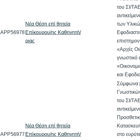
του ΣΙ/ΤΑ
αντικείμε
Νέα Θέση επί θητεία
των Υλικώ
APP56978
Επίκουρου/ης Καθηγητή/
Εφοδιαστι
ριας
επιστημον
«Αρχές Οι
γνωστικό 
«Οικονομι
και Εφοδι
Σύμφωνα 
Γνωστικών
του ΣΙ/ΤΑ
αντικείμεν
Προσθετι
Νέα Θέση επί θητεία
Κατασκευή
APP56977
Επίκουρου/ης Καθηγητή/
στο ευρύτ