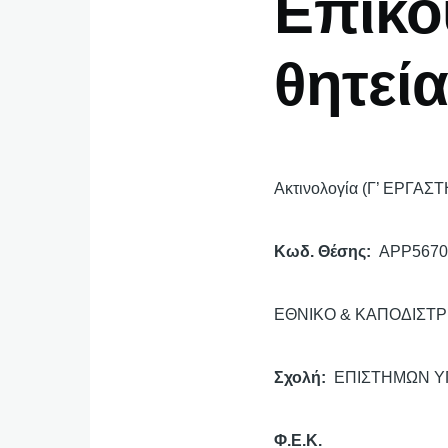
Επίκο
θητεί
Ακτινολογία (Γ’ ΕΡΓΑΣ
Κωδ. Θέσης
APP5670
ΕΘΝΙΚΟ & ΚΑΠΟΔΙΣΤ
Σχολή
ΕΠΙΣΤΗΜΩΝ Υ
Φ.Ε.Κ.