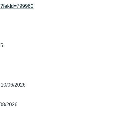
ek/?fekId=799960
05
10/06/2026
/08/2026