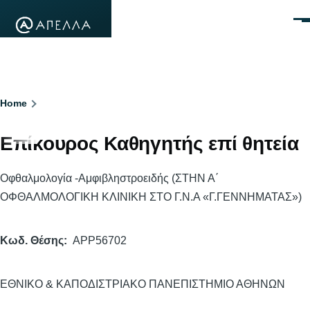
Skip to main content
Men
Breadcrumb
Home
Επίκουρος Καθηγητής επί θητεία
Οφθαλμολογία -Αμφιβληστροειδής (ΣΤΗΝ Α΄
ΟΦΘΑΛΜΟΛΟΓΙΚΗ ΚΛΙΝΙΚΗ ΣΤΟ Γ.Ν.Α «Γ.ΓΕΝΝΗΜΑΤΑΣ»)
Κωδ. Θέσης
APP56702
ΕΘΝΙΚΟ & ΚΑΠΟΔΙΣΤΡΙΑΚΟ ΠΑΝΕΠΙΣΤΗΜΙΟ ΑΘΗΝΩΝ